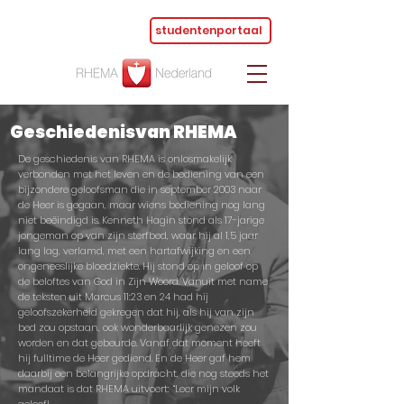
studentenportaal
Geschiedenisvan RHEMA
De geschiedenis van RHEMA is onlosmakelijk
verbonden met het leven en de bediening van een
bijzondere geloofsman die in september 2003 naar
de Heer is gegaan, maar wiens bediening nog lang
niet beëindigd is. Kenneth Hagin stond als 17-jarige
jongeman op van zijn sterfbed, waar hij al 1,5 jaar
lang lag, verlamd, met een hartafwijking en een
ongeneeslijke bloedziekte. Hij stond op in geloof op
de beloftes van God in Zijn Woord. Vanuit met name
de teksten uit Marcus 11:23 en 24 had hij
geloofszekerheid gekregen dat hij, als hij van zijn
bed zou opstaan, ook wonderbaarlijk genezen zou
worden en dat gebeurde. Vanaf dat moment heeft
hij fulltime de Heer gediend. En de Heer gaf hem
daarbij een belangrijke opdracht, die nog steeds het
mandaat is dat RHEMA uitvoert: “Leer mijn volk