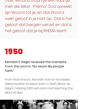
over, iemand stuurt je een kaartje
met die tekst… ‘rhema’: God spreekt
zijn Woord tot je, en dat Woord
wekt geloof in je hart op… Dat is het
geloof dat bergen verzet en dat is
het geloof dat je bij RHEMA leert!
1950
Kenneth E. Hagin received the mandate
from the Lord to “Go teach My people
faith.”
From that time on, Kenneth had an increased
determination to teach faith in God’s Word. He
began holding faith seminars and teaching the
Word of God.