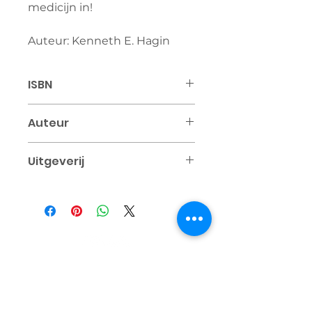
medicijn in!
Auteur: Kenneth E. Hagin
ISBN
9789083332376
Auteur
Kenneth E. Hagin
Uitgeverij
RHEMA Nederland
Contact
+31 6 25 47 37 20
info@rhema.nl