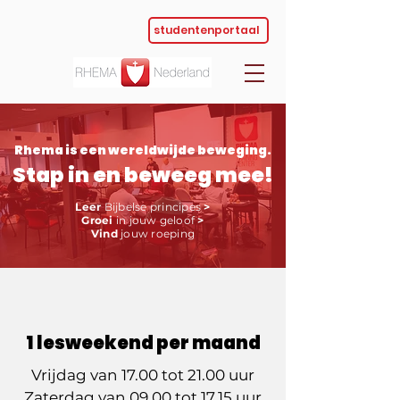
studentenportaal
Rhema is een wereldwijde beweging.
Stap in en beweeg mee!
Leer
Bijbelse principes
>
Groei
in jouw geloof
>
Vind
jouw roeping
1 lesweekend per maand
Vrijdag van 17.00 tot 21.00 uur
Zaterdag van 09.00 tot 17.15 uur